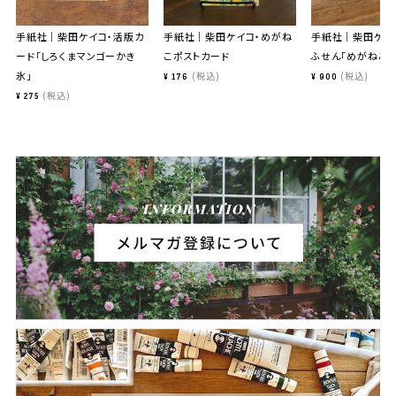
手紙社｜柴田ケイコ・活版カ
手紙社｜柴田ケイコ・めがね
手紙社｜柴田ケイ
ード「しろくまマンゴーかき
こポストカード
ふせん「めがねこ」
氷」
税込
税込
¥
176
¥
900
税込
¥
275