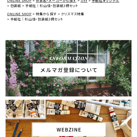
ONLINE SHOP
作家名・メーカーから探す
た行
手紙社オリジナル
包装紙
手紙社｜杉山佳・包装紙3柄セット
ONLINE SHOP
特集から探す
クリスマス特集
手紙社｜杉山佳・包装紙3柄セット