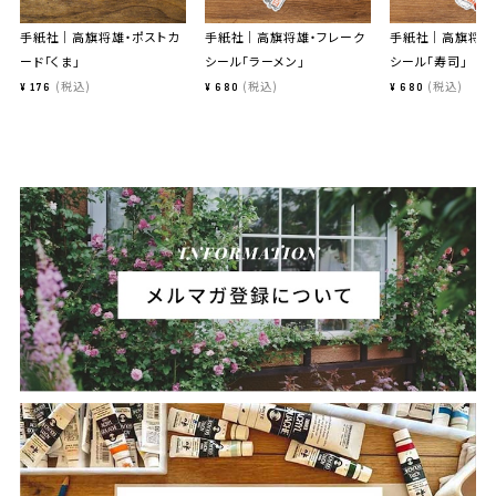
手紙社｜高旗将雄・ポストカ
手紙社｜高旗将雄・フレーク
手紙社｜高旗将雄
ード「くま」
シール「ラーメン」
シール「寿司」
税込
税込
税込
¥
176
¥
680
¥
680