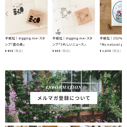
手紙社｜digging.me・スタ
手紙社｜digging.me・スタ
手紙社｜252%・
ンプ「雲の森」
ンプ「うれしいニュース」
「My natural ga
税込
税込
税込
¥
850
¥
850
¥
1,650