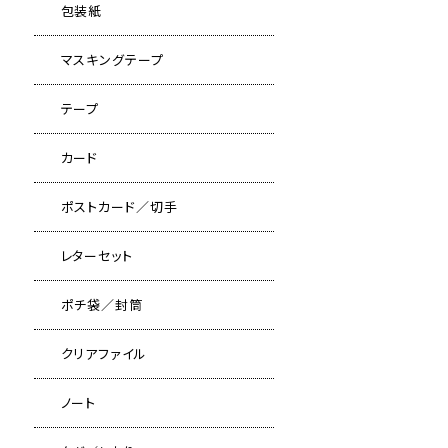
包装紙
マスキングテープ
テープ
カード
ポストカード／切手
レターセット
ポチ袋／封筒
クリアファイル
ノート