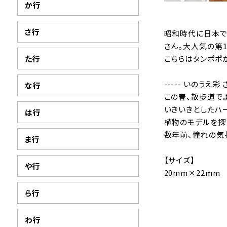
か行
さ行
昭和時代に日本で
さん。大人気の第
た行
こちらはタンポポ
----- いのうえ彩 さ
な行
この春、散歩道で
いきいきとしたハ
は行
植物のモデルを探
数年前、憧れの気
ま行
【サイズ】
や行
20mm×22mm
ら行
わ行