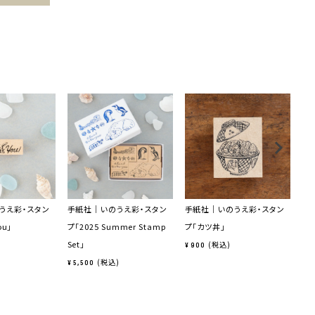
うえ彩・スタン
手紙社｜いのうえ彩・スタン
手紙社｜いのうえ彩・スタン
手
ou」
プ「2025 Summer Stamp
プ「カツ丼」
プ
Set」
税込
¥
900
¥
7
税込
¥
5,500