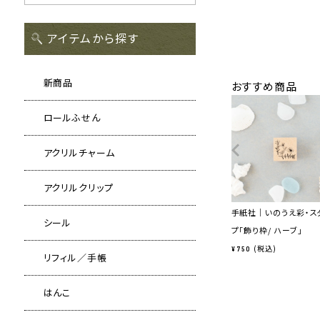
アイテムから探す
新商品
おすすめ商品
ロールふせん
アクリルチャーム
アクリルクリップ
手紙社｜いのうえ彩・ス
シール
プ「飾り枠/ ハーブ」
税込
¥
750
リフィル／手帳
はんこ