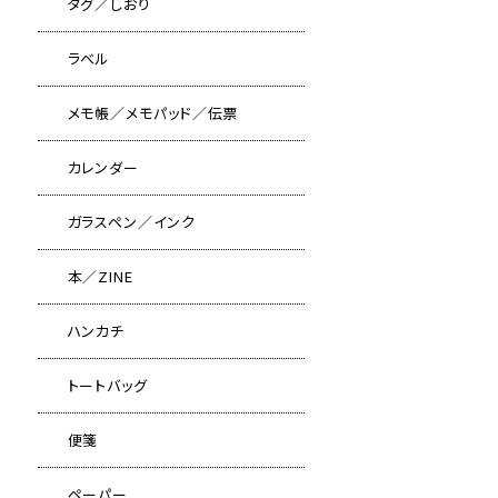
タグ／しおり
ラベル
メモ帳／メモパッド／伝票
カレンダー
ガラスペン／インク
本／ZINE
ハンカチ
トートバッグ
便箋
ペーパー