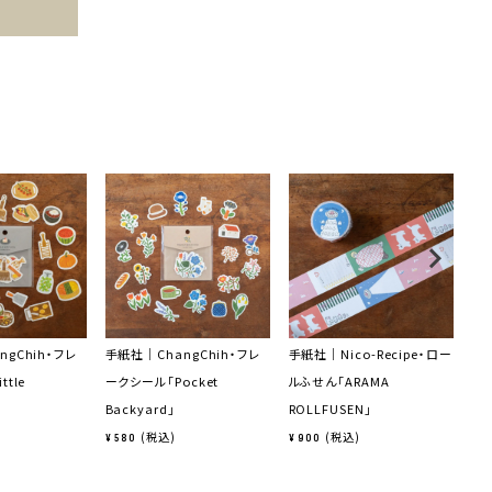
gChih・フレ
手紙社｜ChangChih・フレ
手紙社｜Nico-Recipe・ロー
手
tle
ークシール「Pocket
ルふせん「ARAMA
せん
Backyard」
ROLLFUSEN」
¥
9
税込
税込
¥
580
¥
900