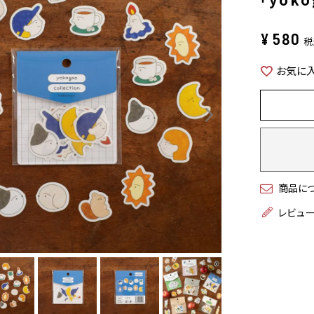
¥
580
税
お気に
商品に
レビュ