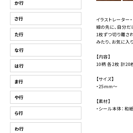
か行
さ行
イラストレーター・
線の先に、自分だ
た行
1枚ずつ切り離さ
みたり、お気に入
な行
【内容】
10柄 各2枚 計2
は行
【サイズ】
ま行
・25mm〜
や行
【素材】
・シール本体：和
ら行
わ行