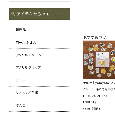
アイテムから探す
新商品
おすすめ商品
ロールふせん
アクリルチャーム
アクリルクリップ
シール
手紙社｜yamyam・フ
クシール「もりのなかま
リフィル／手帳
FRIENDS OF THE
FOREST」
はんこ
税込
¥
680