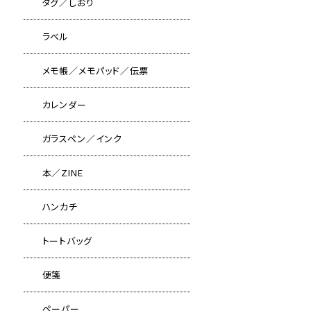
タグ／しおり
ラベル
メモ帳／メモパッド／伝票
カレンダー
ガラスペン／インク
本／ZINE
ハンカチ
トートバッグ
便箋
ペーパー