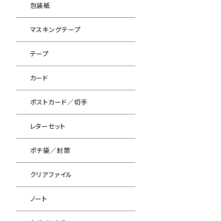
包装紙
マスキングテープ
テープ
カード
ポストカード／切手
レターセット
ポチ袋／封筒
クリアファイル
ノート