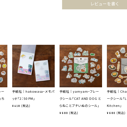
レビューを書く
レー
手紙社｜hakowasa・メモパ
手紙社｜yamyam・フレー
手紙社｜Chan
たち
ッド「2：50 PM」
クシール「CAT AND DOG と
ークシール「Lit
らねことブチいぬのシール」
Kitchen」
税込
¥
418
税込
税込
¥
680
¥
680