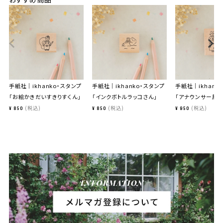
手紙社｜ikhanko・スタンプ
手紙社｜ikhanko・スタンプ
手紙社｜ikhank
「お絵かきだいすきりすくん」
「インクボトルラッコさん」
「アナウンサー風ね
税込
税込
税込
¥
850
¥
850
¥
950