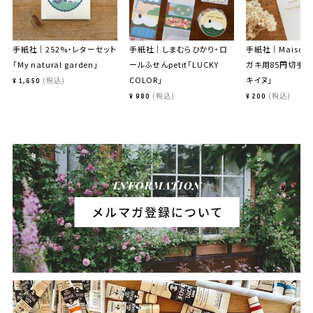
手紙社｜252%・レターセット
手紙社｜しまむらひかり・ロ
手紙社｜Maison t
「My natural garden」
ールふせんpetit「LUCKY
ガキ用85円切手「
COLOR」
キイヌ」
税込
¥
1,650
税込
税込
¥
980
¥
200