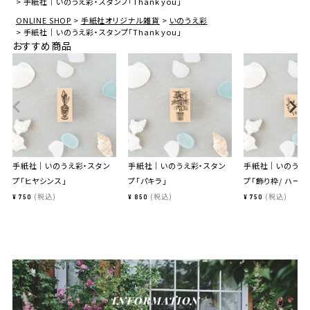
手紙社｜いのうえ彩・スタンプ「Thank you」
ONLINE SHOP
手紙社オリジナル雑貨
いのうえ彩
手紙社｜いのうえ彩・スタンプ「Thank you」
おすすめ商品
手紙社｜いのうえ彩・スタン
手紙社｜いのうえ彩・スタン
手紙社｜いのうえ
プ「ヒヤシンス」
プ「パキラ」
プ「飾り枠/ ハーブ
税込
税込
税込
¥
750
¥
850
¥
750