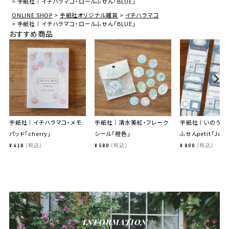
手紙社｜イチハラマコ・ロールふせん「BLUE」
ONLINE SHOP
手紙社オリジナル雑貨
イチハラマコ
手紙社｜イチハラマコ・ロールふせん「BLUE」
おすすめ商品
手紙社｜イチハラマコ・メモ
手紙社｜清水美紅・フレーク
手紙社｜いのうえ
パッド「cherry」
シール「橙色」
ふせんpetit「Jour
税込
税込
税込
¥
418
¥
580
¥
900