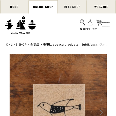
HOME
ONLINE SHOP
REAL SHOP
WEBZINE
ONLINE SHOP
全商品
表現社 cozyca products｜Subikiawa.・スタンプ「bi