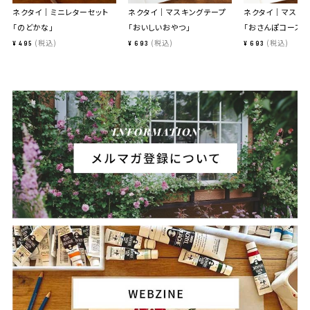
ネクタイ｜ミニレターセット
ネクタイ｜マスキングテープ
ネクタイ｜マスキ
「のどかな」
「おいしいおやつ」
「おさんぽコース」
税込
税込
税込
¥
495
¥
693
¥
693