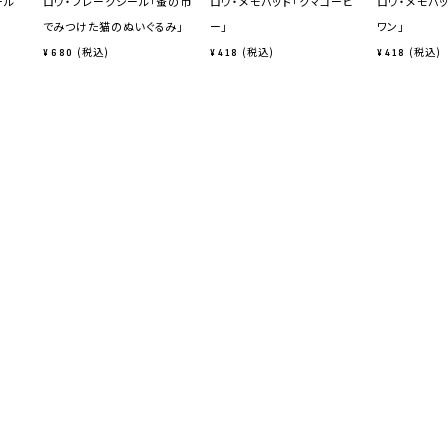
ール
ロウ・フレークシール「蚤の市
ロウ・メモパッド「クマコーヒ
ロウ・メモパ
でみつけた猫のぬいぐるみ」
ー」
ワン」
税込
税込
税込
¥
680
¥
418
¥
418