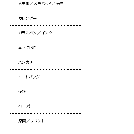
メモ帳／メモパッド／伝票
カレンダー
ガラスペン／インク
本／ZINE
ハンカチ
トートバッグ
便箋
ペーパー
原画／プリント