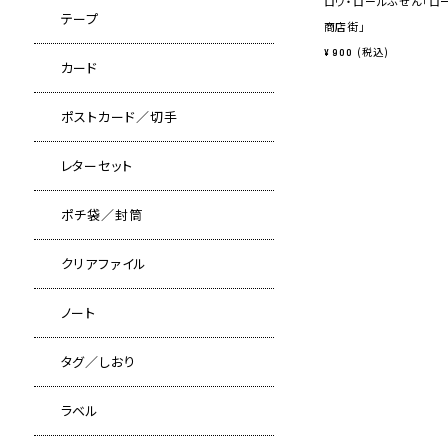
ロウ・ロールふせん「ロ
テープ
商店街」
税込
¥
900
カード
ポストカード／切手
レターセット
ポチ袋／封筒
クリアファイル
ノート
タグ／しおり
ラベル