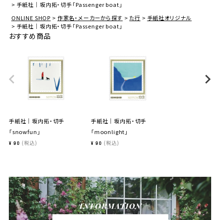
手紙社｜坂内拓・切手「Passenger boat」
ONLINE SHOP
作家名・メーカーから探す
た行
手紙社オリジナル
手紙社｜坂内拓・切手「Passenger boat」
おすすめ商品
手紙社｜坂内拓・切手
手紙社｜坂内拓・切手
「snowfun」
「moonlight」
税込
税込
¥
90
¥
90