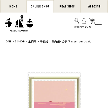
HOME
ONLINE SHOP
REAL SHOP
WEBZINE
ONLINE SHOP
全商品
手紙社｜坂内拓・切手「Passenger boat」