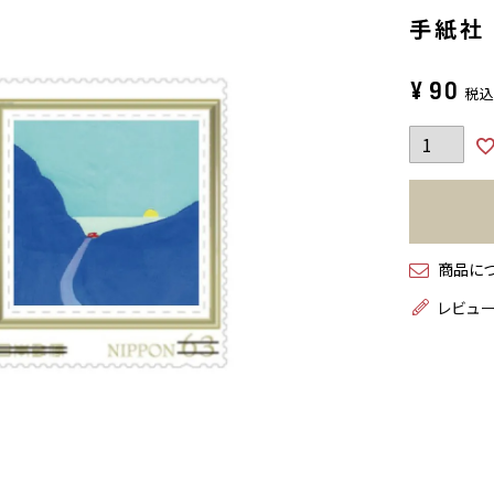
手紙社｜
¥
90
税
商品に
レビュ