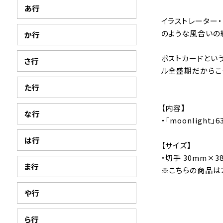
あ行
イラストレーター
のような風合いの
か行
ポストカードとい
さ行
ル全盛期だからこ
た行
【内容】
な行
・「moonlight
は行
【サイズ】
・切手 30mm×3
ま行
※こちらの商品は2
や行
ら行