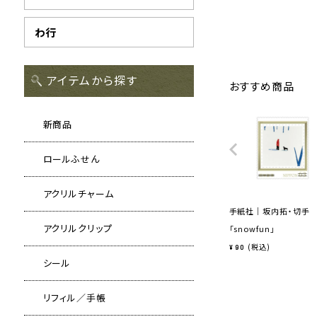
わ行
アイテムから探す
おすすめ商品
新商品
ロールふせん
アクリルチャーム
手紙社｜坂内拓・切手
アクリルクリップ
「snowfun」
税込
¥
90
シール
リフィル／手帳