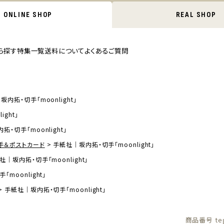
ONLINE SHOP
REAL SHOP
ら探す
特集一覧
送料について
よくあるご質問
内拓・切手「moonlight」
ght」
・切手「moonlight」
手＆ポストカード
手紙社｜坂内拓・切手「moonlight」
社｜坂内拓・切手「moonlight」
moonlight」
手紙社｜坂内拓・切手「moonlight」
商品番号
te