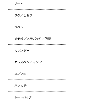
ノート
タグ／しおり
ラベル
メモ帳／メモパッド／伝票
カレンダー
ガラスペン／インク
本／ZINE
ハンカチ
トートバッグ