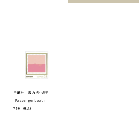
手紙社｜坂内拓・切手
「Passenger boat」
税込
¥
90