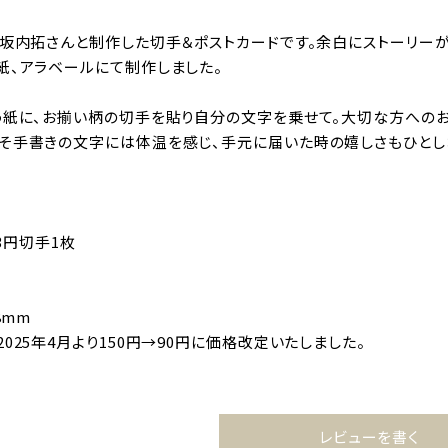
・坂内拓さんと制作した切手＆ポストカードです。余白にストーリー
紙、アラベールにて制作しました。
う紙に、お揃い柄の切手を貼り自分の文字を乗せて。大切な方への
そ手書きの文字には体温を感じ、手元に届いた時の嬉しさもひとし
」63円切手1枚
8mm
025年4月より150円→90円に価格改定いたしました。
レビューを書く