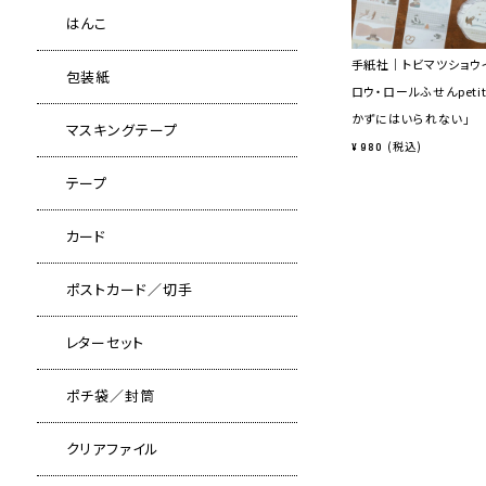
はんこ
手紙社｜トビマツショウ
包装紙
ロウ・ロールふせんpeti
かずにはいられない」
マスキングテープ
税込
¥
980
テープ
カード
ポストカード／切手
レターセット
ポチ袋／封筒
クリアファイル