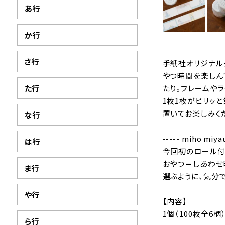
あ行
か行
さ行
手紙社オリジナルグ
やつ時間を楽しん
た行
たり。フレームや
1枚1枚がピリッと
置いてお楽しみく
な行
----- miho miy
は行
今回初のロール付
おやつ＝しあわせ
ま行
選ぶように、気分
や行
【内容】
1個（100枚全6柄
ら行