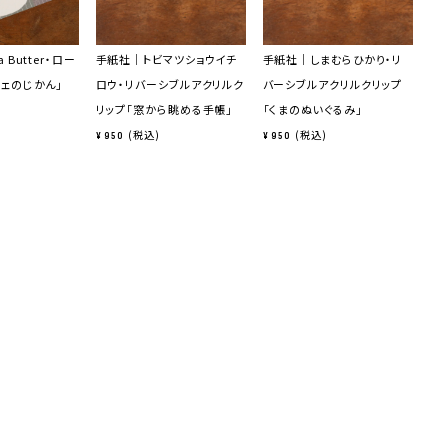
 Butter・ロー
手紙社｜トビマツショウイチ
手紙社｜しまむらひかり・リ
手
フェのじかん」
ロウ・リバーシブルアクリルク
バーシブルアクリルクリップ
bi
リップ「窓から眺める手帳」
「くまのぬいぐるみ」
「he
税込
税込
¥
950
¥
950
¥
4