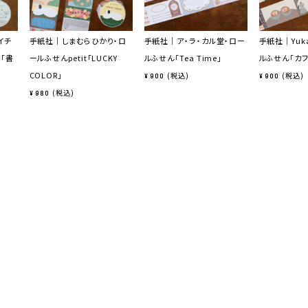
イチ
手紙社｜しまむらひかり・ロ
手紙社｜ア・ラ・カル堂・ロー
手紙社｜Yuka
t「書
ールふせんpetit「LUCKY
ルふせん「Tea Time」
ルふせん「カ
COLOR」
税込
税込
¥
900
¥
900
税込
¥
980