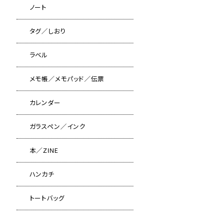
ノート
タグ／しおり
ラベル
メモ帳／メモパッド／伝票
カレンダー
ガラスペン／インク
本／ZINE
ハンカチ
トートバッグ