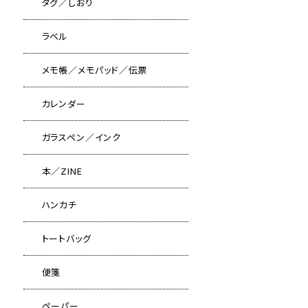
タグ／しおり
ラベル
メモ帳／メモパッド／伝票
カレンダー
ガラスペン／インク
本／ZINE
ハンカチ
トートバッグ
便箋
ペーパー