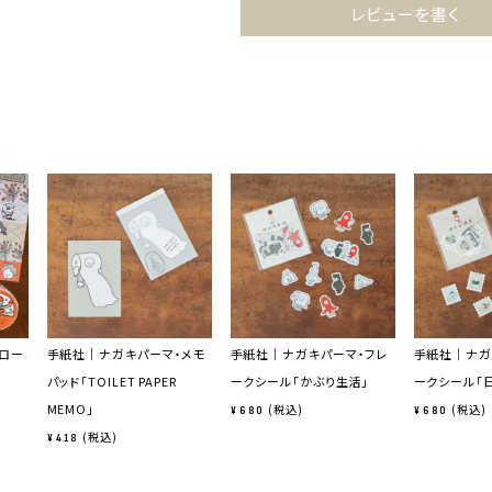
レビューを書く
ロー
手紙社｜ナガキパーマ・メモ
手紙社｜ナガキパーマ・フレ
手紙社｜ナガ
パッド「TOILET PAPER
ークシール「かぶり生活」
ークシール「
MEMO」
税込
税込
¥
680
¥
680
税込
¥
418