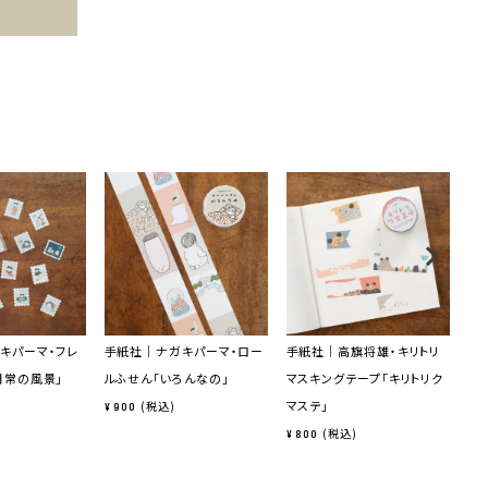
キパーマ・フレ
手紙社｜ナガキパーマ・ロー
手紙社｜高旗将雄・キリトリ
手
日常の風景」
ルふせん「いろんなの」
マスキングテープ「キリトリク
ロ
マステ」
プ
税込
¥
900
ト」
税込
¥
800
¥
8