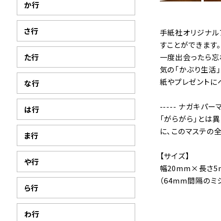
か行
さ行
手紙社オリジナル
すことができます。
た行
一度出会ったら忘
気の「かぶり生活
紙やプレゼントに
な行
----- ナガキパーマ
は行
「がらがら」とは
に、このマステの
ま行
【サイズ】
や行
幅20mm×長さ5
（64mm間隔のミ
ら行
わ行