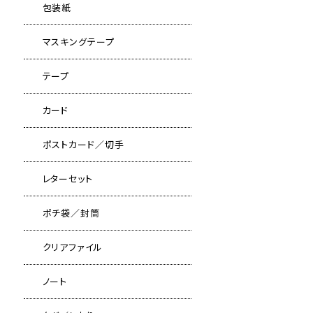
包装紙
マスキングテープ
テープ
カード
ポストカード／切手
レターセット
ポチ袋／封筒
クリアファイル
ノート