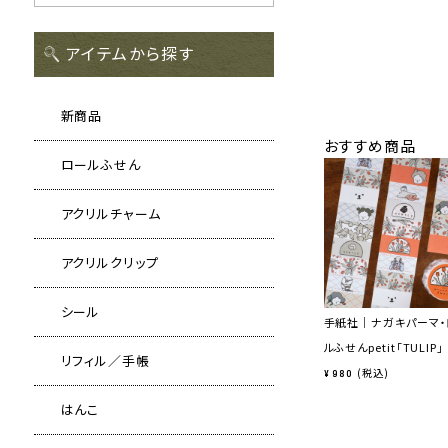
アイテムから探す
新商品
おすすめ商品
ロールふせん
アクリルチャーム
アクリルクリップ
シール
手紙社｜ナガキパーマ・
ルふせんpetit「TULIP」
リフィル／手帳
税込
¥
980
はんこ