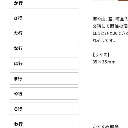
か行
さ行
海や山、空、町並み
文箱にて開催の個
た行
ほっとひと息でき
れそうです。
な行
【サイズ】
35×35mm
は行
ま行
や行
ら行
わ行
おすすめ商品