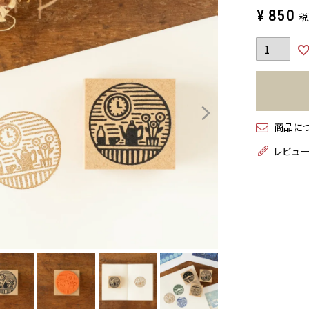
¥
850
税
商品に
レビュ