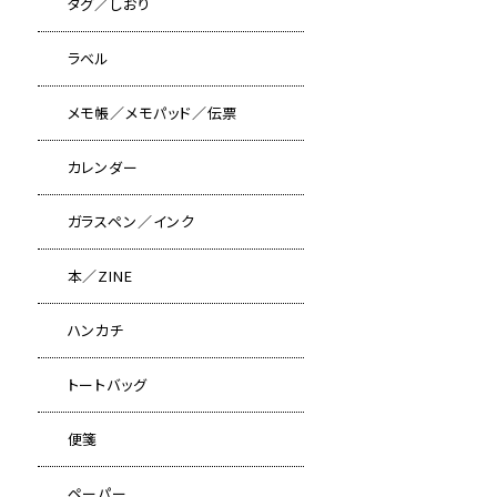
タグ／しおり
ラベル
メモ帳／メモパッド／伝票
カレンダー
ガラスペン／インク
本／ZINE
ハンカチ
トートバッグ
便箋
ペーパー