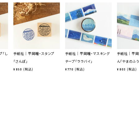
プ「し
手紙社｜平岡瞳・スタンプ
手紙社｜平岡瞳・マスキング
手紙社｜平岡
「さんぽ」
テープ「ララバイ」
ん「やまのふ
税込
税込
税込
¥
850
¥
770
¥
803