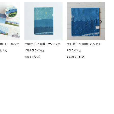
瞳・ロールふせ
手紙社｜平岡瞳・クリアファ
手紙社｜平岡瞳・ハンカチ
手
うけい」
イル「ララバイ」
「ララバイ」
柄
税込
税込
¥
350
¥
2,200
¥
1