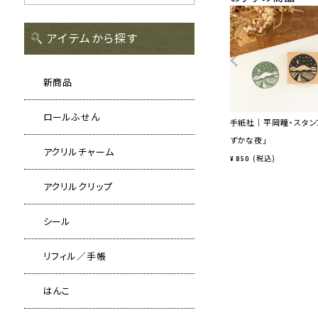
アイテムから探す
新商品
ロールふせん
手紙社｜平岡瞳・スタン
ずかな夜」
アクリルチャーム
税込
¥
850
アクリルクリップ
シール
リフィル／手帳
はんこ