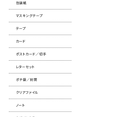
包装紙
マスキングテープ
テープ
カード
ポストカード／切手
レターセット
ポチ袋／封筒
クリアファイル
ノート