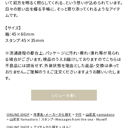
いて前方を明るく照らしてくれる、という想いが込められています。
日々の思い出を綴る手帳に、そっと寄り添ってくれるようなアイテ
ムです。
【サイズ】
箱：45×60mm
スタンプ:45×35mm
※流通過程の都合上、パッケージに汚れ・擦れ・潰れ等が見られ
る場合がございます。検品のうえお届けしておりますのでこちらは
不良品には該当せず、外装状態を理由とした返品・交換は承って
おりません。ご理解のうえご注文くださいますようお願いいたしま
す。
レビューを書く
ONLINE SHOP
作家名・メーカーから探す
や行
山泥泥 yamadoro
山泥泥 Yamadoro｜スタンプ・Messages from the sea - Myself
ONLINE SHOP
アイテムから探す
はんこ