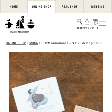
HOME
ONLINE SHOP
REAL SHOP
WEBZINE
ONLINE SHOP
全商品
山泥泥 Yamadoro｜スタンプ・Messages from the sea