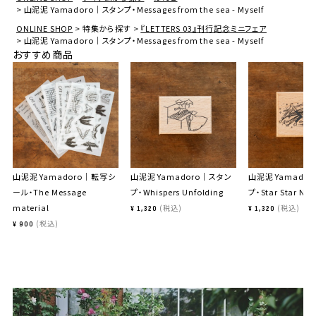
山泥泥 Yamadoro｜スタンプ・Messages from the sea - Myself
ONLINE SHOP
特集から探す
『LETTERS 03』刊行記念ミニフェア
山泥泥 Yamadoro｜スタンプ・Messages from the sea - Myself
おすすめ商品
山泥泥 Yamadoro｜転写シ
山泥泥 Yamadoro｜スタン
山泥泥 Yamado
ール・The Message
プ・Whispers Unfolding
プ・Star Star Nig
material
税込
税込
¥
1,320
¥
1,320
税込
¥
900