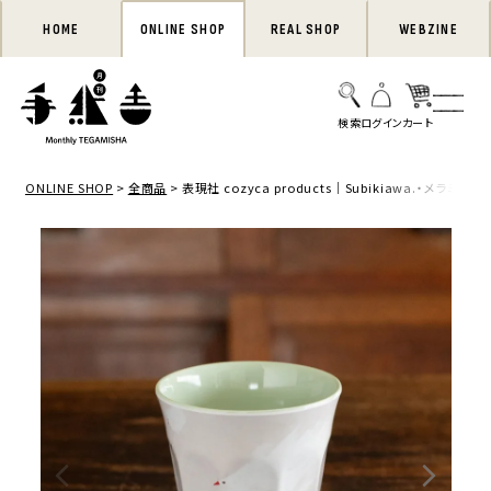
HOME
ONLINE SHOP
REAL SHOP
WEBZINE
ONLINE SHOP
全商品
表現社 cozyca products｜Subikiawa.・メラミン