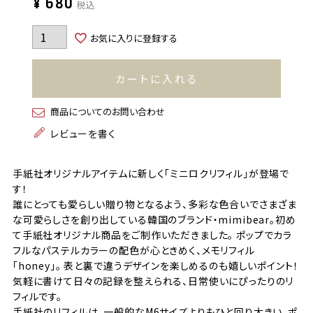
¥
680
税込
お気に入りに登録する
カートに入れる
商品についてのお問い合わせ
レビューを書く
手紙社オリジナルアイテムに新しく「ミニロクリフィル」が登場で
す！
誰にとっても愛らしい贈り物となるよう、多彩な色合いでさまざま
な可愛らしさを創り出している韓国のブランド・mimibear。初め
て手紙社オリジナル商品をご制作いただきました。 ポップでカラ
フルなパステルカラーの配色が心ときめく、メモリフィル
「honey」。 表と裏で違うデザインを楽しめるのも嬉しいポイント！
気軽に書けて日々の記録を整えられる、日常使いにぴったりのリ
フィルです。
手紙社のリフィルは、一般的なM6サイズよりもひと回り大きい、ポ