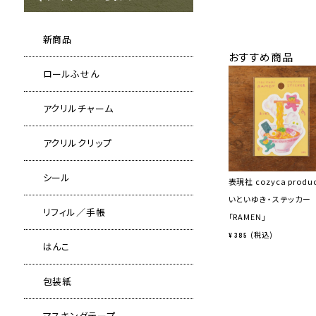
新商品
おすすめ商品
ロールふせん
アクリルチャーム
アクリルクリップ
シール
表現社 cozyca produ
いといゆき・ステッカー
リフィル／手帳
「RAMEN」
税込
¥
385
はんこ
包装紙
マスキングテープ