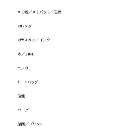
メモ帳／メモパッド／伝票
カレンダー
ガラスペン／インク
本／ZINE
ハンカチ
トートバッグ
便箋
ペーパー
原画／プリント