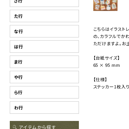
さ行
た行
こちらはイラスト
な行
の、カラフルでか
ただけますよ。お
は行
【台紙サイズ】
ま行
65 × 95 mm
や行
【仕様】
ステッカー1枚入
ら行
わ行
アイテムから探す