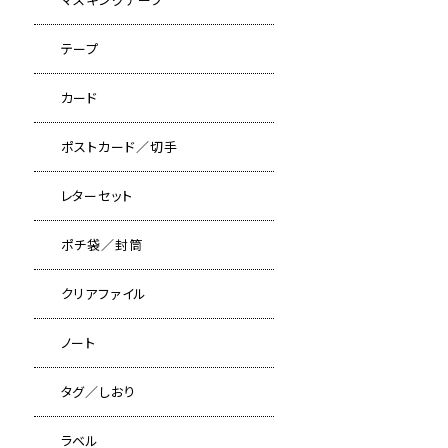
テープ
カード
ポストカード／切手
レターセット
ポチ袋／封筒
クリアファイル
ノート
タグ／しおり
ラベル