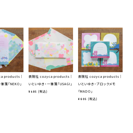
a products｜
表現社 cozyca products｜
表現社 cozyca products｜
表現
筆箋「NEKO」
いといゆき・一筆箋「USAGI」
いといゆき・ブロックメモ
い
「MADO」
「F
税込
¥
495
税込
¥
605
¥
6