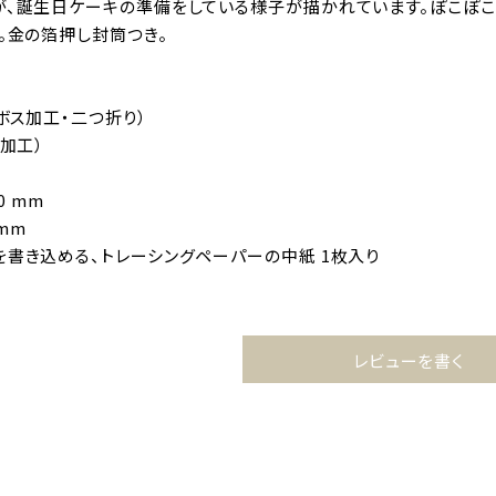
が、誕生日ケーキの準備をしている様子が描かれています。ぽこぽこ
。金の箔押し封筒つき。
ンボス加工・二つ折り）
し加工）
0 mm
2mm
を書き込める、トレーシングペーパーの中紙 1枚入り
レビューを書く