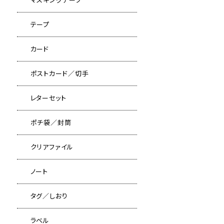
テープ
カード
ポストカード／切手
レターセット
ポチ袋／封筒
クリアファイル
ノート
タグ／しおり
ラベル