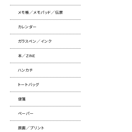
メモ帳／メモパッド／伝票
カレンダー
ガラスペン／インク
本／ZINE
ハンカチ
トートバッグ
便箋
ペーパー
原画／プリント