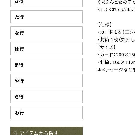
さ行
くまさんと女の子
くしてくれています
た行
【仕様】
・カード 1枚（エ
な行
・封筒 1枚（箔押
【サイズ】
は行
・カード：200×15
・封筒：166×11
ま行
＊メッセージなど
や行
ら行
わ行
アイテムから探す