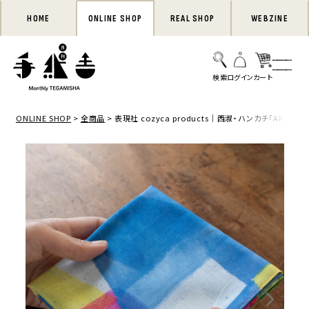
HOME
ONLINE SHOP
REAL SHOP
WEBZINE
ONLINE SHOP
全商品
表現社 cozyca products｜西淑・ハンカチ「AKARI」