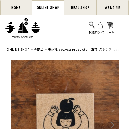
HOME
ONLINE SHOP
REAL SHOP
WEBZINE
ONLINE SHOP
全商品
表現社 cozyca products｜西淑・スタンプ「apple」