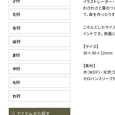
さ行
イラストレーター
わさわさと葉のつ
た行
て、森を作ったり
ころんとしたサイ
な行
イントです。 側面
は行
【サイズ】
30×30×22mm
ま行
【素材】
や行
木（MDF）・天然
セロハンスリーブ
ら行
わ行
アイテムから探す