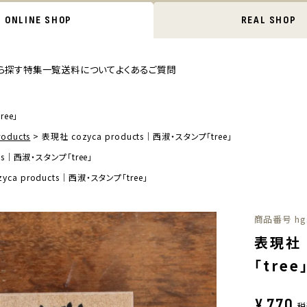
ONLINE SHOP
REAL SHOP
ら探す
特集一覧
送料について
よくあるご質問
ree」
oducts
表現社 cozyca products｜西淑・スタンプ「tree」
cts｜西淑・スタンプ「tree」
yca products｜西淑・スタンプ「tree」
商品番号
hg
表現社 
「tree
¥
770
税