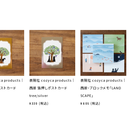
a products｜
表現社 cozyca products｜
表現社 cozyca products｜
表現
ポストカード
西淑 箔押しポストカード
西淑・ブロックメモ「LAND
西
tree/silver
SCAPE」
「g
税込
税込
¥
220
¥
605
¥
8