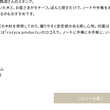
・西淑さんのスタンプ。
いた木と、お星さまがモチーフ。ぽんと捺すだけで、ノートや手帳をお
するのもおすすめです。
ズの木材を使用しており、握りやすく安定感のある捺し心地。 印面
には「cozyca products」のロゴ入り。 ノートに手帳にお手紙
ゴム
付
レビューを書く