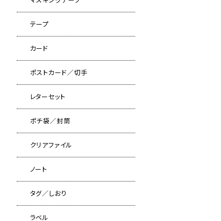
テープ
カード
ポストカード／切手
レターセット
ポチ袋／封筒
クリアファイル
ノート
タグ／しおり
ラベル