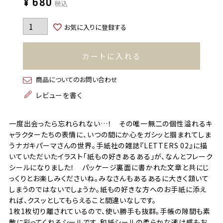
¥
680
税込
お気に入りに登録する
カートに入れる
商品についてのお問い合わせ
レビューを書く
一度出会ったら忘れられない…！ その唯一無二の個性溢れるキ
ャラクターたちの表情に、いつの間にか心をガシッと掴まれてしま
うナガキパーマさんの世界。手紙社の雑誌『LETTERS 02』に描
いていただいたイラスト「紙もの好きあるある」が、なんとフレーク
シールになりました！ パッケージ裏面に書かれた文章と共にじ
っくりとお楽しみくださいね。みなさんもあるあるに大きく頷いて
しまうのではないでしょうか。紙もの好きな方へのお手紙に添え
れば、クスッとしてもらえること間違いなしです。
1枚1枚切り離されているので、使い勝手も抜群。手帳の隙間も素
敵に彩ってくれるシールです。和紙シールの柔らかな透け感もお