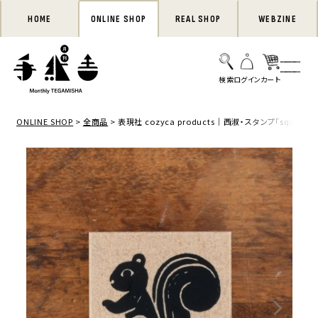
HOME
ONLINE SHOP
REAL SHOP
WEBZINE
ONLINE SHOP
全商品
表現社 cozyca products｜西淑・スタンプ「squirrel」