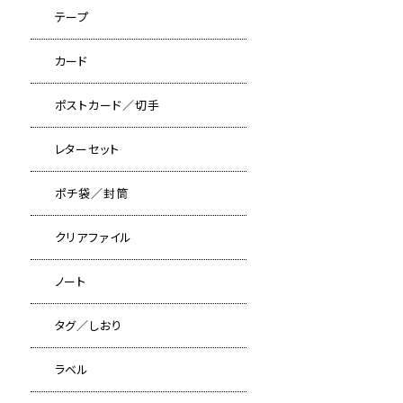
テープ
カード
ポストカード／切手
レターセット
ポチ袋／封筒
クリアファイル
ノート
タグ／しおり
ラベル