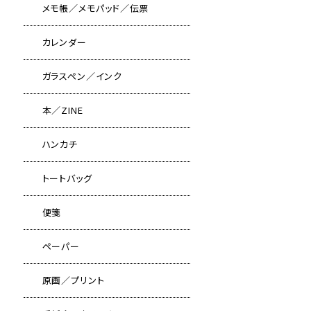
メモ帳／メモパッド／伝票
カレンダー
ガラスペン／インク
本／ZINE
ハンカチ
トートバッグ
便箋
ペーパー
原画／プリント