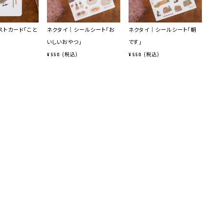
ストカード「こと
ネクタイ｜シールシート「お
ネクタイ｜シールシート「朝
ネ
いしいおやつ」
です」
フ
税込
税込
¥
550
¥
550
¥
5