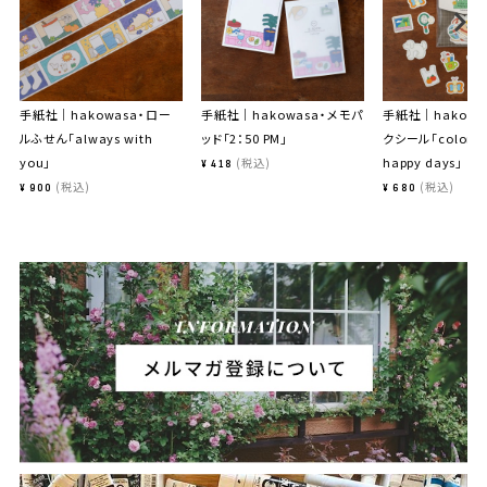
手紙社｜hakowasa・ロー
手紙社｜hakowasa・メモパ
手紙社｜hakowa
ルふせん「always with
ッド「2：50 PM」
クシール「color y
you」
happy days」
税込
¥
418
税込
税込
¥
900
¥
680