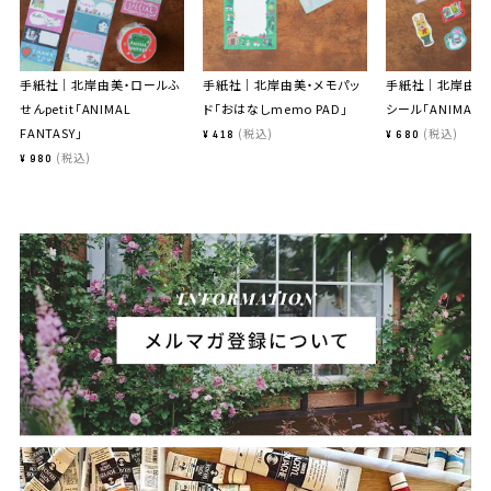
手紙社｜北岸由美・ロールふ
手紙社｜北岸由美・メモパッ
手紙社｜北岸由美
せんpetit「ANIMAL
ド「おはなしmemo PAD」
シール「ANIMAL J
FANTASY」
税込
税込
¥
418
¥
680
税込
¥
980