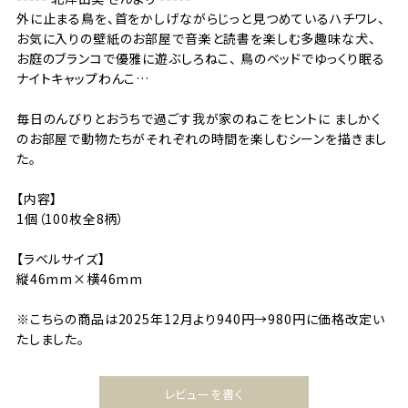
外に止まる鳥を、首をかしげながらじっと見つめているハチワレ、
お気に入りの壁紙のお部屋で音楽と読書を楽しむ多趣味な犬、
お庭のブランコで優雅に遊ぶしろねこ、 鳥のベッドでゆっくり眠る
ナイトキャップわんこ…
毎日のんびりとおうちで過ごす我が家のねこをヒントに ましかく
のお部屋で動物たちがそれぞれの時間を楽しむシーンを描きまし
た。
【内容】
1個（100枚全8柄）
【ラベルサイズ】
縦46mm×横46mm
※こちらの商品は2025年12月より940円→980円に価格改定い
たしました。
レビューを書く