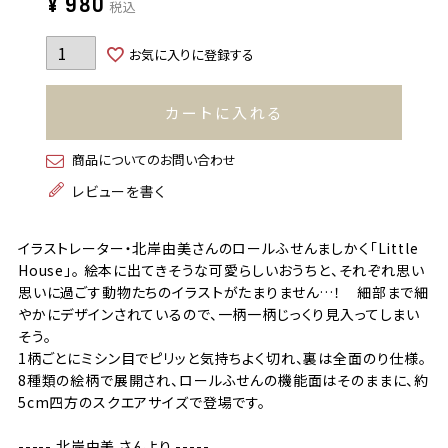
¥
980
税込
お気に入りに登録する
カートに入れる
商品についてのお問い合わせ
レビューを書く
イラストレーター・北岸由美さんのロールふせんましかく「Little
House」。 絵本に出てきそうな可愛らしいおうちと、それぞれ思い
思いに過ごす動物たちのイラストがたまりません…！ 細部まで細
やかにデザインされているので、一柄一柄じっくり見入ってしまい
そう。
1柄ごとにミシン目でピリッと気持ちよく切れ、裏は全面のり仕様。
8種類の絵柄で展開され、ロールふせんの機能面はそのままに、約
5cm四方のスクエアサイズで登場です。
----- 北岸由美 さんより -----